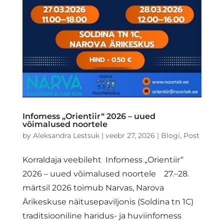
Infomess „Orientiir“ 2026 – uued
võimalused noortele
by
Aleksandra Lestsuk
|
veebr 27, 2026
|
Blogi
,
Post
Korraldaja veebileht Infomess „Orientiir“
2026 – uued võimalused noortele 27.–28.
märtsil 2026 toimub Narvas, Narova
Ärikeskuse näitusepaviljonis (Soldina tn 1C)
traditsiooniline haridus- ja huviinfomess