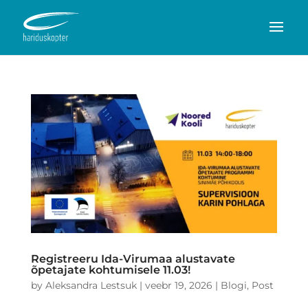
Registreeru Ida-Virumaa alustavate
õpetajate kohtumisele 11.03!
by
Aleksandra Lestsuk
|
veebr 19, 2026
|
Blogi
,
Post