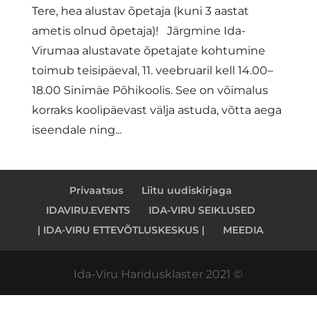
Tere, hea alustav õpetaja (kuni 3 aastat
ametis olnud õpetaja)! Järgmine Ida-
Virumaa alustavate õpetajate kohtumine
toimub teisipäeval, 11. veebruaril kell 14.00–
18.00 Sinimäe Põhikoolis. See on võimalus
korraks koolipäevast välja astuda, võtta aega
iseendale ning...
Privaatsus
Liitu uudiskirjaga
IDAVIRU.EVENTS
IDA-VIRU SEIKLUSED
| IDA-VIRU ETTEVÕTLUSKESKUS |
MEEDIA
Ida-Viru Haridusklaster 2021 ©