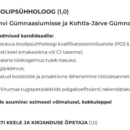
OLIPSÜHHOLOOG
(1,0)
hvi Gümnaasiumisse ja Kohtla-Järve Gümn
dmised kandidaadile:
astavus koolipsühholoogi kvalifikatsiooninõuetele (PGS § 7
esti keel emakeelena või C1-tasemel;
rialane töökogemus tuleb kasuks;
igipädevus;
vatud koostööle ja proaktiivne lähenemine tööülesannet
-Virumaa tugispetsialistide palgakoefitsienti rakendatak
le asumine: esimesel võimalusel, kokkuleppel
STI KEELE JA KIRJANDUSE ÕPETAJA
(1,0)