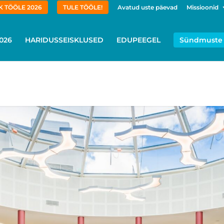
 TÖÖLE 2026
TULE TÖÖLE!
Avatud uste päevad
Missioonid
026
HARIDUSSEISKLUSED
EDUPEEGEL
Sündmuste 