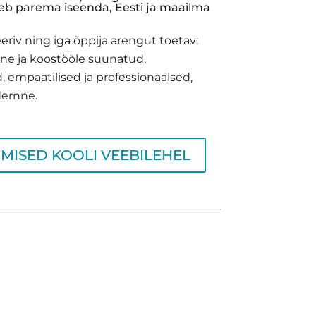
eb parema iseenda, Eesti ja maailma
eeriv ning iga õppija arengut toetav:
line ja koostööle suunatud,
d, empaatilised ja professionaalsed,
dernne.
MISED KOOLI VEEBILEHEL