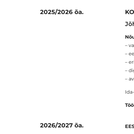
2025/2026 õa.
KO
Jõ
Nõu
– v
– e
– e
– d
– a
Ida
Töö
2026/2027 õa.
EE