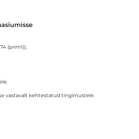
aasiumisse
4 (prim1));
ele.
se vastavalt kehtestatud tingimustele.