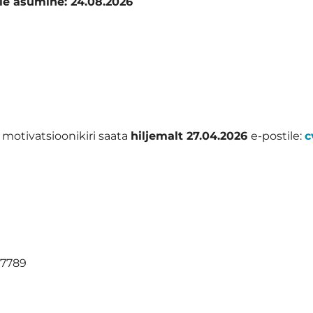
le asumine: 24.08.2026
motivatsioonikiri saata
hiljemalt 27.04.2026
e-postile:
c
 7789