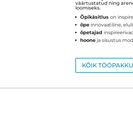
väärtustatud ning aren
loomiseks.
Õpikäsitlus
on inspir
õpe
innovaatiline, elu
õpetajad
inspireeriva
hoone
ja sisustus mo
KÕIK TÖÖPAKKU