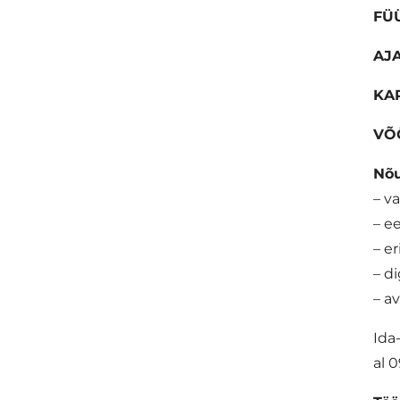
FÜ
AJ
KA
VÕ
Nõu
– v
– e
– e
– d
– a
Ida
al 