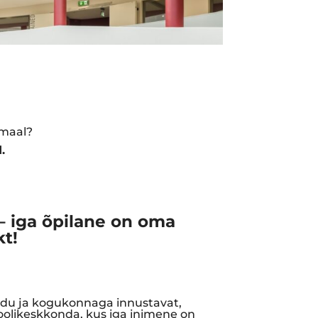
umaal?
.
 – iga õpilane on oma
kt!
du ja kogukonnaga innustavat,
koolikeskkonda, kus iga inimene on