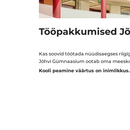
Tööpakkumised J
Kas soovid töötada nüüdisaegses riig
Jõhvi Gümnaasium ootab oma meesko
Kooli peamine väärtus on inimlikkus.