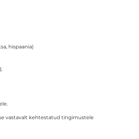
sa, hispaania)
;
ele.
kse vastavalt kehtestatud tingimustele