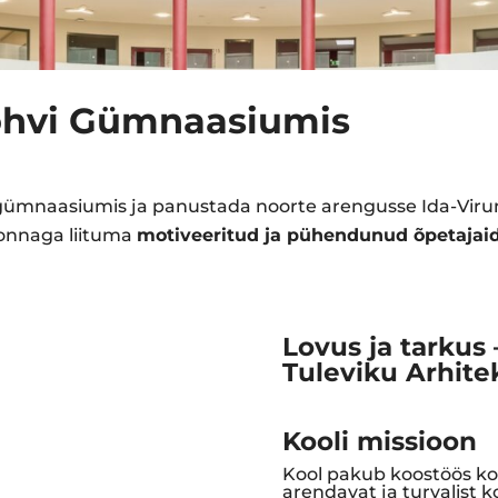
õhvi Gümnaasiumis
igümnaasiumis ja panustada noorte arengusse Ida-Vir
nnaga liituma
motiveeritud ja pühendunud õpetajaid
Lovus ja tarkus
Tuleviku Arhite
Kooli missioon
Kool pakub koostöös ko
arendavat ja turvalist 