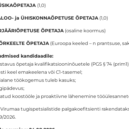
ÜSIKAÕPETAJA
(1,0)
ALOO- ja ÜHISKONNAÕPETUSE ÕPETAJA
(1,0)
RJÄÄRIÕPETUSE ÕPETAJA
(osaline koormus)
ÕRKEELTE ÕPETAJA
(Euroopa keeled – n prantsuse, sak
dmised kandidaadile:
astavus õpetaja kvalifikatsiooninõuetele (PGS § 74 (prim1))
esti keel emakeelena või C1-tasemel;
rialane töökogemus tuleb kasuks;
igipädevus;
vatud koostööle ja proaktiivne lähenemine tööülesannet
-Virumaa tugispetsialistide palgakoefitsienti rakendata
09/2026.